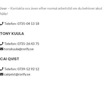
Jour
– Kontakta oss även efter normal arbetstid om du behöver akut
hjälp!
Telefon:
0735-04 13 18
TONY KUULA
Telefon: 0735-26 43 75
tonykuula@rorify.se
CAI QVIST
Telefon: 0739-52 92 12
caiqvist@rorify.se
SOCIALA MEDIER
Facebook
Instagram
Rörify
2021