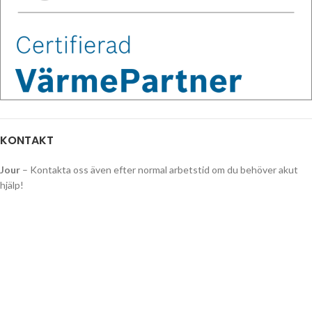
KONTAKT
Jour
– Kontakta oss även efter normal arbetstid om du behöver akut
hjälp!
Telefon:
0735-04 13 18
TONY KUULA
Telefon: 0735-26 43 75
tonykuula@rorify.se